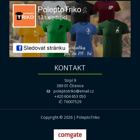
KONTAKT
Strpí 9
389 01 Číčenice
poleptotriko@email.cz
+420 604 653 050
IČ: 76007529
Copyright © 2026 | PoleptoTriko