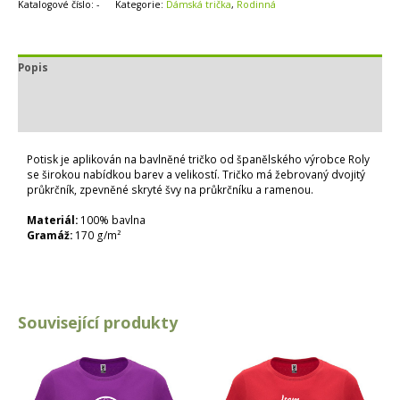
Katalogové číslo:
-
Kategorie:
Dámská trička
,
Rodinná
Popis
Další informace
Hodnocení (0)
Potisk je aplikován na bavlněné tričko od španělského výrobce Roly
se širokou nabídkou barev a velikostí. Tričko má žebrovaný dvojitý
průkrčník, zpevněné skryté švy na průkrčníku a ramenou.
Materiál:
100% bavlna
Gramáž:
170 g/m²
Související produkty