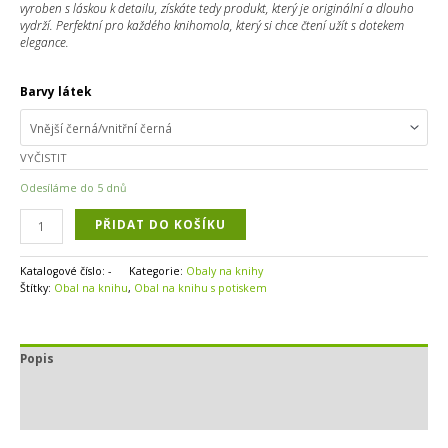
vyroben s láskou k detailu, získáte tedy produkt, který je originální a dlouho
vydrží. Perfektní pro každého knihomola, který si chce čtení užít s dotekem
elegance.
Barvy látek
VYČISTIT
Odesíláme do 5 dnů
PŘIDAT DO KOŠÍKU
Katalogové číslo:
-
Kategorie:
Obaly na knihy
Štítky:
Obal na knihu
,
Obal na knihu s potiskem
Popis
Další informace
Hodnocení (0)