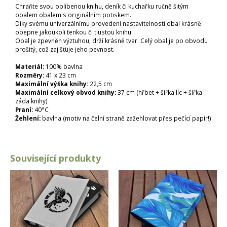
Chraňte svou oblíbenou knihu, deník či kuchařku ručně šitým
obalem obalem s originálním potiskem.
Díky svému univerzálnímu provedení nastavitelnosti obal krásně
obepne jakoukoli tenkou či tlustou knihu.
Obal je zpevněn výztuhou, drží krásně tvar. Celý obal je po obvodu
prošitý, což zajišťuje jeho pevnost.
Materiál:
100% bavlna
Rozměry:
41 x 23 cm
Maximální výška knihy:
22,5 cm
Maximální celkový obvod knihy:
37 cm (hřbet + šířka líc + šířka
záda knihy)
Praní:
40°C
Žehlení:
bavlna (motiv na čelní straně zažehlovat přes pečící papír!)
Související produkty